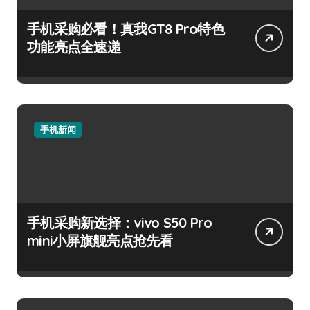
手机采购必看！真我GT8 Pro特色
功能亮点全速递
手机新闻
手机采购新选择：vivo S50 Pro
mini小屏旗舰亮点抢先看