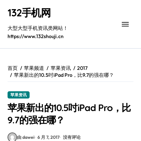
跳
132手机网
转
到
内
大型大型手机资讯类网站！
容
https://www.132shouji.cn
首页
苹果频道
苹果资讯
2017
苹果新出的10.5吋iPad Pro，比9.7的强在哪？
苹果资讯
苹果新出的10.5吋iPad Pro，比
9.7的强在哪？
由 dawei
6 月 7, 2017
没有评论