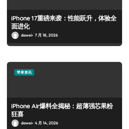
iPhone 17重磅来袭：性能跃升，体验全
面进化
dawei
7 月 18, 2026
苹果资讯
iPhone Air爆料全揭秘：超薄强芯果粉
狂喜
dawei
4 月 14, 2026