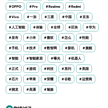
OPPO
Pro
Realme
Redmi
Vivo
一加
三星
中国
京东
人工智能
体验
全球
区块
华为
发布
小米
微软
怎么
性能
手机
技术
数智网
新机
旗舰
智能
智能家居
曝光
机器人
正式
游戏
科技
系列
美国
芯片
苹果
荣耀
谷歌
运营商
骁龙
高通
魅族