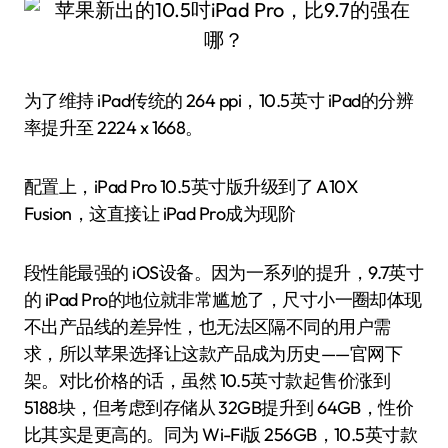
为了维持 iPad传统的 264 ppi，10.5英寸 iPad的分辨
率提升至 2224 x 1668。
配置上，iPad Pro 10.5英寸版升级到了 A10X
Fusion，这直接让 iPad Pro成为现阶
段性能最强的 iOS设备。因为一系列的提升，9.7英寸
的 iPad Pro的地位就非常尴尬了，尺寸小一圈却体现
不出产品线的差异性，也无法区隔不同的用户需
求，所以苹果选择让这款产品成为历史——官网下
架。对比价格的话，虽然 10.5英寸款起售价涨到
5188块，但考虑到存储从 32GB提升到 64GB，性价
比其实是更高的。同为 Wi-Fi版 256GB，10.5英寸款