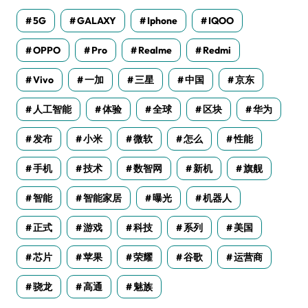
5G
GALAXY
Iphone
IQOO
OPPO
Pro
Realme
Redmi
Vivo
一加
三星
中国
京东
人工智能
体验
全球
区块
华为
发布
小米
微软
怎么
性能
手机
技术
数智网
新机
旗舰
智能
智能家居
曝光
机器人
正式
游戏
科技
系列
美国
芯片
苹果
荣耀
谷歌
运营商
骁龙
高通
魅族