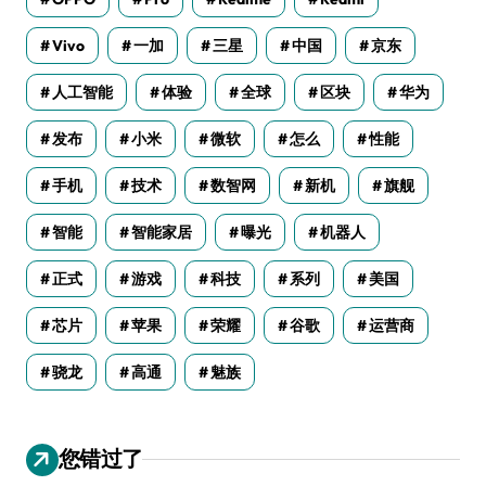
Vivo
一加
三星
中国
京东
人工智能
体验
全球
区块
华为
发布
小米
微软
怎么
性能
手机
技术
数智网
新机
旗舰
智能
智能家居
曝光
机器人
正式
游戏
科技
系列
美国
芯片
苹果
荣耀
谷歌
运营商
骁龙
高通
魅族
您错过了