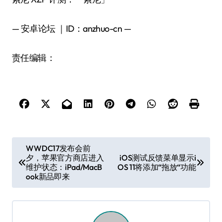
— 安卓论坛 ｜ID：anzhuo-cn —
责任编辑：
文
WWDC17发布会前
夕，苹果官方商店进入
iOS测试反馈菜单显示i
章
维护状态：iPad/MacB
OS 11将添加“拖放“功能
导
ook新品即来
航