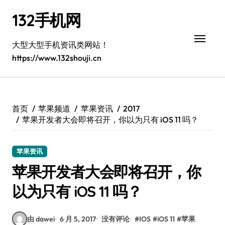
跳
132手机网
转
到
内
大型大型手机资讯类网站！
容
https://www.132shouji.cn
首页
苹果频道
苹果资讯
2017
苹果开发者大会即将召开，你以为只有 iOS 11 吗？
苹果资讯
苹果开发者大会即将召开，你
以为只有 iOS 11 吗？
由 dawei
6 月 5, 2017
没有评论
#
IOS
#
iOS 11
#
苹果