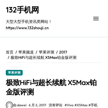
跳
132手机网
转
到
内
大型大型手机资讯类网站！
容
https://www.132shouji.cn
首页
苹果频道
苹果评测
2017
极致HiFi与超长续航 X5Max铂金版评测
苹果评测
极致HiFi与超长续航 X5Max铂
金版评测
由 dawei
6 月 2, 2017
没有评论
#
Vivo
#
X5Max
#
手机