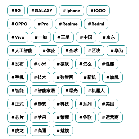
5G
GALAXY
Iphone
IQOO
OPPO
Pro
Realme
Redmi
Vivo
一加
三星
中国
京东
人工智能
体验
全球
区块
华为
发布
小米
微软
怎么
性能
手机
技术
数智网
新机
旗舰
智能
智能家居
曝光
机器人
正式
游戏
科技
系列
美国
芯片
苹果
荣耀
谷歌
运营商
骁龙
高通
魅族