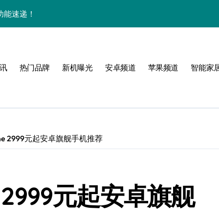
功能速递！
实用资讯新体验！
叠屏新进化
讯
热门品牌
新机曝光
安卓频道
苹果频道
智能家
，一手资讯握掌中！
握实用技巧！
采购首选新机
讯+超强功能全揭秘
ne 2999元起安卓旗舰手机推荐
眼，优惠来袭，评测速看！
用管家功能一览无余！
 2999元起安卓旗舰
，速览最新资讯！