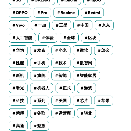
5G
GALAXY
Iphone
IQOO
OPPO
Pro
Realme
Redmi
Vivo
一加
三星
中国
京东
人工智能
体验
全球
区块
华为
发布
小米
微软
怎么
性能
手机
技术
数智网
新机
旗舰
智能
智能家居
曝光
机器人
正式
游戏
科技
系列
美国
芯片
苹果
荣耀
谷歌
运营商
骁龙
高通
魅族