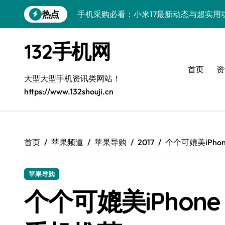
跳
热点
手机采购必看：小米17最新动态与超实用
转
到
荣耀WIN RT采购指南：一机掌控，速览
内
132手机网
容
手机采购必看！三星Galaxy Z Fold7折
首页
资
荣耀WIN RT资讯速递，手机采购新选择
大型大型手机资讯类网站！
https://www.132shouji.cn
vivo S50采购指南：揭秘新机亮点，掌
小米17 Ultra震撼来袭！前沿科技集结，
OPPO Find X9抢先采购指南：最新资
首页
苹果频道
苹果导购
2017
个个可媲美iPho
荣耀Magic8 RSR深度剖析：新功能亮
苹果导购
荣耀Magic V6抢先揭秘：一屏掌控，实
个个可媲美iPhone
iPhone 17e采购指南：性能配置大升级