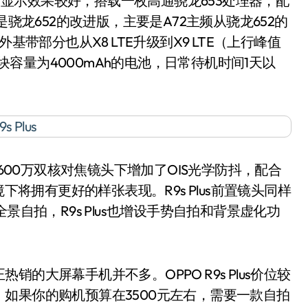
p屏幕，显示效果较好，搭载一枚高通骁龙653处理器，配
53是骁龙652的改进版，主要是A72主频从骁龙652的
另外基带部分也从X8 LTE升级到X9 LTE（上行峰值
s内置一块容量为4000mAh的电池，日常待机时间1天以
在1600万双核对焦镜头下增加了OIS光学防抖，配合
下将拥有更好的样张表现。R9s Plus前置镜头同样
景自拍，R9s Plus也增设手势自拍和背景虚化功
大屏幕手机并不多。OPPO R9s Plus价位较
如果你的购机预算在3500元左右，需要一款自拍