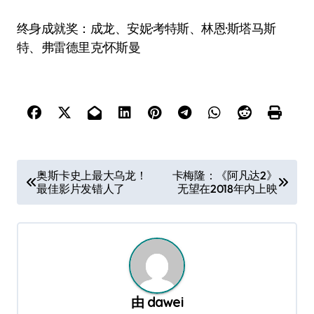
终身成就奖：成龙、安妮·考特斯、林恩·斯塔马斯
特、弗雷德里克·怀斯曼
文
奥斯卡史上最大乌龙！
卡梅隆：《阿凡达2》
最佳影片发错人了
无望在2018年内上映
章
导
航
由
dawei