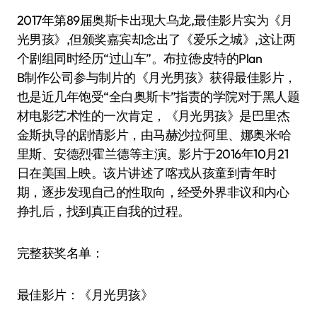
2017年第89届奥斯卡出现大乌龙,最佳影片实为《月
光男孩》,但颁奖嘉宾却念出了《爱乐之城》,这让两
个剧组同时经历“过山车”。布拉德·皮特的Plan
B制作公司参与制片的《月光男孩》获得最佳影片，
也是近几年饱受“全白奥斯卡”指责的学院对于黑人题
材电影艺术性的一次肯定，《月光男孩》是巴里·杰
金斯执导的剧情影片，由马赫沙拉·阿里、娜奥米·哈
里斯、安德烈·霍兰德等主演。影片于2016年10月21
日在美国上映。该片讲述了喀戎从孩童到青年时
期，逐步发现自己的性取向，经受外界非议和内心
挣扎后，找到真正自我的过程。
完整获奖名单：
最佳影片：《月光男孩》