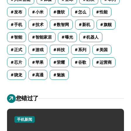
发布
小米
微软
怎么
性能
手机
技术
数智网
新机
旗舰
智能
智能家居
曝光
机器人
正式
游戏
科技
系列
美国
芯片
苹果
荣耀
谷歌
运营商
骁龙
高通
魅族
您错过了
手机新闻