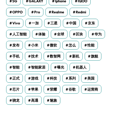
5G
GALAXY
Iphone
IQOO
OPPO
Pro
Realme
Redmi
Vivo
一加
三星
中国
京东
人工智能
体验
全球
区块
华为
发布
小米
微软
怎么
性能
手机
技术
数智网
新机
旗舰
智能
智能家居
曝光
机器人
正式
游戏
科技
系列
美国
芯片
苹果
荣耀
谷歌
运营商
骁龙
高通
魅族