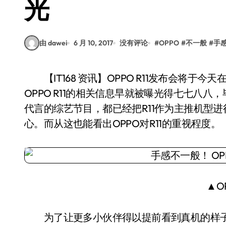
光
由 dawei
6 月 10, 2017
没有评论
#
OPPO
#
不一般
#
手
【IT168 资讯】OPPO R11发布会将于今天在深圳盛大举行，作为R系列的全新一代产品，
OPPO R11的相关信息早就被曝光得七七八
代言的综艺节目，都已经把R11作为主推机型进行
心。而从这也能看出OPPO对R11的重视程度。
▲OP
为了让更多小伙伴得以提前看到真机的样子