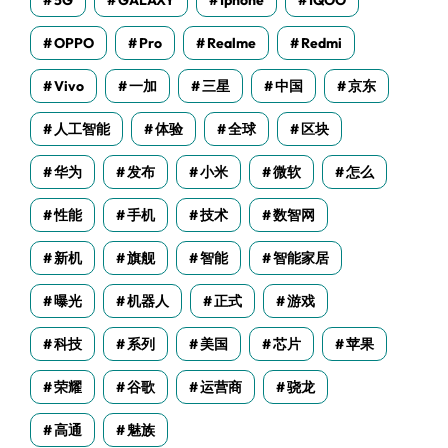
5G
GALAXY
Iphone
IQOO
OPPO
Pro
Realme
Redmi
Vivo
一加
三星
中国
京东
人工智能
体验
全球
区块
华为
发布
小米
微软
怎么
性能
手机
技术
数智网
新机
旗舰
智能
智能家居
曝光
机器人
正式
游戏
科技
系列
美国
芯片
苹果
荣耀
谷歌
运营商
骁龙
高通
魅族