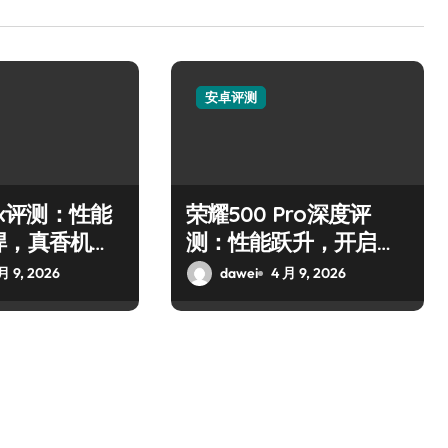
安卓评测
10x评测：性能
荣耀500 Pro深度评
悍，真香机皇
测：性能跃升，开启新
！
纪元！
月 9, 2026
dawei
4 月 9, 2026