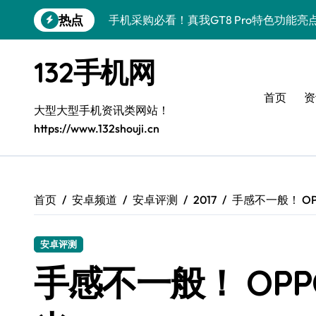
跳
热点
手机采购必看！真我GT8 Pro特色功能亮
转
到
手机采购新选择：vivo S50 Pro mini
内
132手机网
容
OPPO Find X9 Pro采购指南：亮点解
首页
资
荣耀500 Pro MOLLY来袭！最新资讯
大型大型手机资讯类网站！
https://www.132shouji.cn
手机采购必看！REDMI K90亮点配置全
荣耀ROBOT PHONE采购首选，畅享智
华为nova 15 Ultra新功能解锁，手机
首页
安卓频道
安卓评测
2017
手感不一般！ OP
三星Galaxy Z Fold7来袭，创新科技
安卓评测
iPhone 17e采购指南：性能配置大升级
手感不一般！ OPP
荣耀WIN资讯一手掌控，手机管家助你快