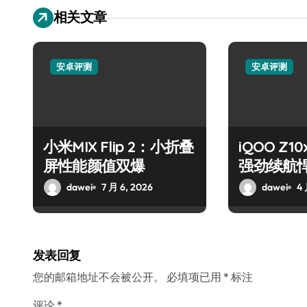
相关文章
安卓评测
安卓评测
小米MIX Flip 2：小折叠
iQOO Z
屏性能颜值双爆
强劲续航
实至名归
dawei
7 月 6, 2026
dawei
4 
发表回复
您的邮箱地址不会被公开。
必填项已用
*
标注
评论
*