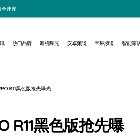
点全速递
小屏旗舰亮点抢先看
析+实用技巧一网打尽
讯
热门品牌
新机曝光
安卓频道
苹果频道
智能家
与玩机技巧大揭秘
解析，一文览尽！
能生活一手资讯！
采购正享超值优惠！
PO R11黑色版抢先曝光
助力手机采购新选择！
，速览最新资讯！
O R11黑色版抢先曝
人一步！