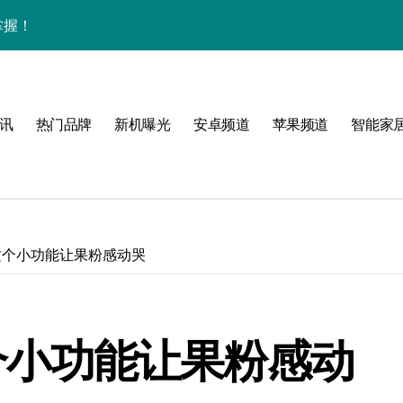
掌握！
讯
热门品牌
新机曝光
安卓频道
苹果频道
智能家
析
峰
启航
入的这个小功能让果粉感动哭
点！
这个小功能让果粉感动
翻天！