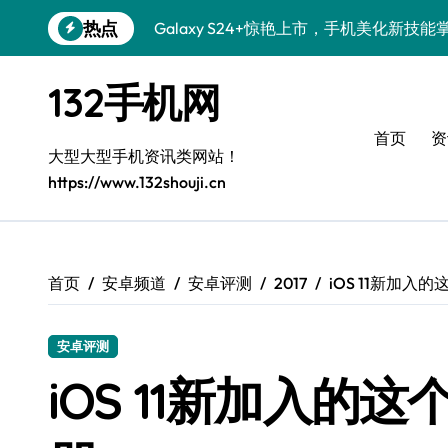
跳
热点
Galaxy S24+惊艳上市，手机美化新技能
转
到
Galaxy S26+颜值爆升秘诀大公开
内
132手机网
容
Galaxy A56 5G登场，时尚旗舰新选择！
首页
资
三星Galaxy S26发布：个性美化技巧全解
大型大型手机资讯类网站！
https://www.132shouji.cn
Galaxy S25美颜秘籍：个性定制炫酷玩法
Galaxy C55 5G登场，演绎三星美学新巅
Galaxy C55 5G焕新秘籍：潮流定制随心
首页
安卓频道
安卓评测
2017
iOS 11新加
Galaxy Z Flip6：折叠新潮，魅力无限
安卓评测
Galaxy S25+闪亮登场，这样打扮秒变焦
iOS 11新加入的
Galaxy S25 Ultra颜值爆表，定制主题潮