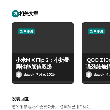
相关文章
安卓评测
安卓评测
小米MIX Flip 2：小折叠
iQOO Z
屏性能颜值双爆
强劲续航
实至名归
dawei
7 月 6, 2026
dawei
4 
发表回复
您的邮箱地址不会被公开。
必填项已用
*
标注