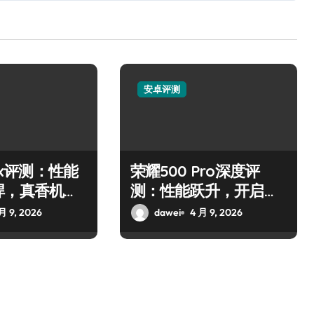
安卓评测
10x评测：性能
荣耀500 Pro深度评
悍，真香机皇
测：性能跃升，开启新
！
纪元！
月 9, 2026
dawei
4 月 9, 2026