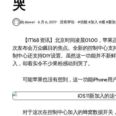
哭
由 dawei
6 月 6, 2017
没有评论
#
功能
#
加入
#
感
#
新加
【IT168 资讯】北京时间凌晨01:00，苹果正式举办WWDC2017开发者大会。iOS 11自然是此
次发布会万众瞩目的焦点。全新的控制中心支持
制中心还支持DIY设置。虽然这一功能并不新
入，却着实令不少果粉感动到哭了。
可能苹果也没有想到，这一功能iPhone用
对于这次在控制中心加入的蜂窝数据开关，大