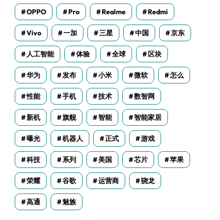
OPPO
Pro
Realme
Redmi
Vivo
一加
三星
中国
京东
人工智能
体验
全球
区块
华为
发布
小米
微软
怎么
性能
手机
技术
数智网
新机
旗舰
智能
智能家居
曝光
机器人
正式
游戏
科技
系列
美国
芯片
苹果
荣耀
谷歌
运营商
骁龙
高通
魅族