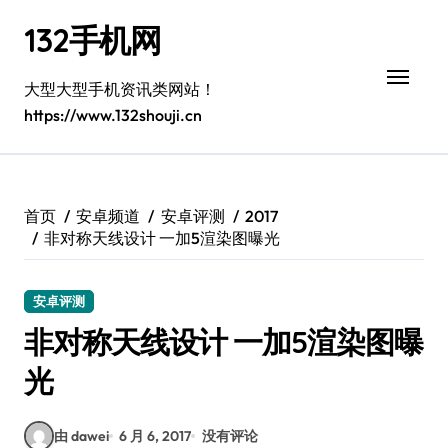
跳
132手机网
转
到
内
大型大型手机资讯类网站！
容
https://www.132shouji.cn
首页
安卓频道
安卓评测
2017
非对称天线设计 一加5渲染图曝光
安卓评测
非对称天线设计 一加5渲染图曝
光
由 dawei
6 月 6, 2017
没有评论