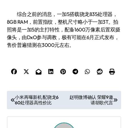
综合之前的消息，一加5搭载骁龙835处理器，
8GB RAM，前置指纹，整机尺寸略小于一加3T。拍
照将是一加5的主打特性，配备1600万像素后置双摄
像头，由DxO参与调教，极有可能在6月正式发布，
售价普遍猜测在3000元左右。
文
小米再曝新机 配骁龙6
赵明微博确认 荣耀9邀
60处理器高性价比
请胡歌代言
章
导
航