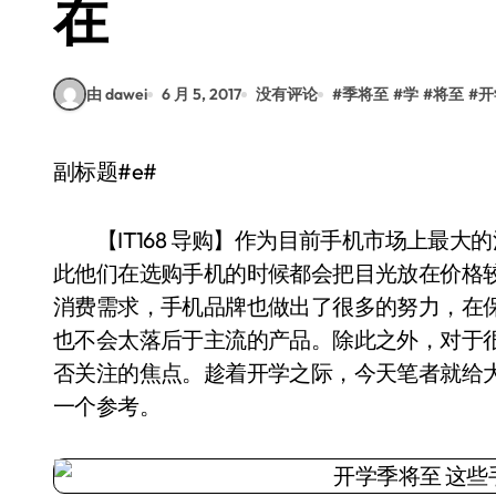
在
由 dawei
6 月 5, 2017
没有评论
#
季将至
#
学
#
将至
#
开
副标题#e#
【IT168 导购】作为目前手机市场上最大
此他们在选购手机的时候都会把目光放在价格较
消费需求，手机品牌也做出了很多的努力，在
也不会太落后于主流的产品。除此之外，对于
否关注的焦点。趁着开学之际，今天笔者就给
一个参考。