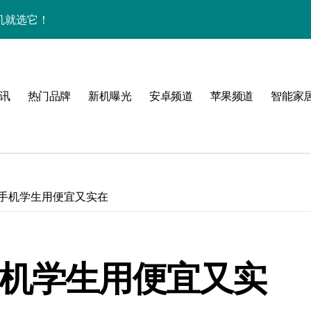
玩机就选它！
揭秘
新亮点，手机管家抢先揭秘！
讯
热门品牌
新机曝光
安卓频道
苹果频道
智能家
亮点，速来抢先一览！
翻天！
掌握！
些手机学生用便宜又实在
析
手机学生用便宜又实
身畅览海量资讯