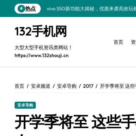
跳
热点
vivo S50新功能大揭秘，优惠来袭高效
转
到
手机采购必看！小米17 Pro实用功能抢先
内
132手机网
容
手机采购必看：三星Galaxy Z Fold7
首页
资
三星Galaxy S26采购指南：创新科技
大型大型手机资讯类网站！
https://www.132shouji.cn
Galaxy S25 Ultra颜值爆表，定制主题潮
Galaxy S24+惊艳上市，手机美化新技能
Galaxy S26+颜值爆升秘诀大公开
首页
安卓频道
安卓导购
2017
开学季将至 这
Galaxy A56 5G登场，时尚旗舰新选择！
安卓导购
三星Galaxy S26发布：个性美化技巧全解
开学季将至 这些
采购优选vivo S50 Pro mini，小巧机