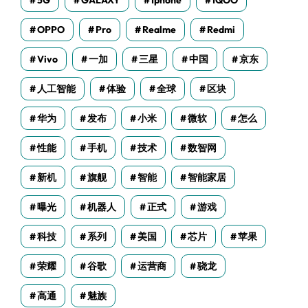
5G
GALAXY
Iphone
IQOO
OPPO
Pro
Realme
Redmi
Vivo
一加
三星
中国
京东
人工智能
体验
全球
区块
华为
发布
小米
微软
怎么
性能
手机
技术
数智网
新机
旗舰
智能
智能家居
曝光
机器人
正式
游戏
科技
系列
美国
芯片
苹果
荣耀
谷歌
运营商
骁龙
高通
魅族