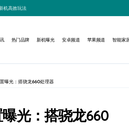
锁新机高效玩法
购新选择，速览前沿科技！
功能全揭秘！
讯
热门品牌
新机曝光
安卓频道
苹果频道
智能家
享24小时智能资讯！
面解析！
讯及玩机技巧大揭秘
屏引领手机采购新潮流
4配置曝光：搭骁龙660处理器
亮点全揭秘！
速来get！
配置曝光：搭骁龙660
揭秘最新强悍配置！