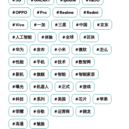
5G
GALAXY
Iphone
IQOO
OPPO
Pro
Realme
Redmi
Vivo
一加
三星
中国
京东
人工智能
体验
全球
区块
华为
发布
小米
微软
怎么
性能
手机
技术
数智网
新机
旗舰
智能
智能家居
曝光
机器人
正式
游戏
科技
系列
美国
芯片
苹果
荣耀
谷歌
运营商
骁龙
高通
魅族