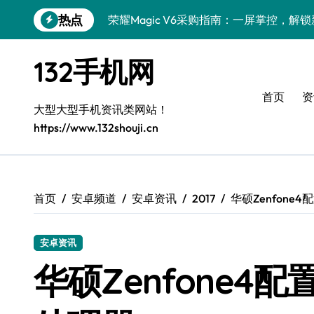
跳
热点
荣耀Magic V6采购指南：一屏掌控，解
转
到
荣耀500 Pro MOLLY版来袭，手机采
内
132手机网
容
华为nova 15采购指南：新机亮点+实用
首页
资
荣耀ROBOT PHONE采购首选，一触即
大型大型手机资讯类网站！
https://www.132shouji.cn
一加Turbo 6性能跃升，手机采购必看全
手机采购必看：Xiaomi 17 Pro最新资
三星Galaxy Z TriFold来袭，三折叠
首页
安卓频道
安卓资讯
2017
华硕Zenfone
iPhone Air采购必看：性能跃升，新品
安卓资讯
vivo Y500i采购指南：最新资讯+实用技巧
华硕Zenfone4
iPhone 17 Pro采购指南：性能跃升，