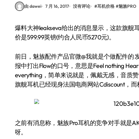
由 dawei
7 月 16, 2017
没有评论
#
耳机价格
#
魅族PRO
爆料大神leakseva给出的消息显示，这款旗舰耳机已经现身法国电商网站Cdiscount，而标出的售
价是599.99英镑(约合人民币5270元)。
前日，魅族配件产品官微@我就是个做配件的 
报中打出Flow的口号，意思是Feel nothing Hear
everything，简单来说就是，佩戴无感，音质
旗舰耳机已经现身法国电商网站Cdiscount，而标
之前有消息称，魅族Pro耳机的竞争对手就是AKG
呀。