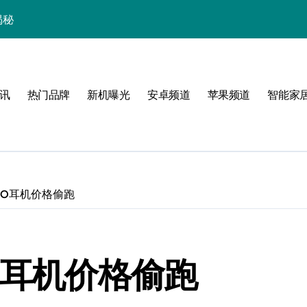
揭秘
新亮点，手机管家抢先揭秘！
亮点，速来抢先一览！
讯
热门品牌
新机曝光
安卓频道
苹果频道
智能家
翻天！
掌握！
RO耳机价格偷跑
析
身畅览海量资讯
O耳机价格偷跑