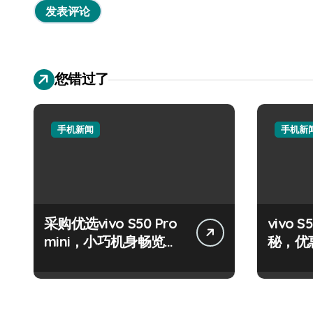
您错过了
手机新闻
手机新
采购优选vivo S50 Pro
vivo
mini，小巧机身畅览海
秘，优
量资讯
就选它