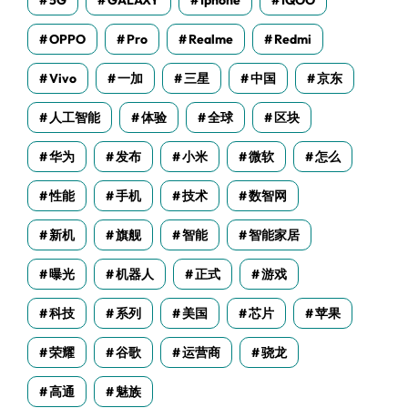
5G
GALAXY
Iphone
IQOO
OPPO
Pro
Realme
Redmi
Vivo
一加
三星
中国
京东
人工智能
体验
全球
区块
华为
发布
小米
微软
怎么
性能
手机
技术
数智网
新机
旗舰
智能
智能家居
曝光
机器人
正式
游戏
科技
系列
美国
芯片
苹果
荣耀
谷歌
运营商
骁龙
高通
魅族