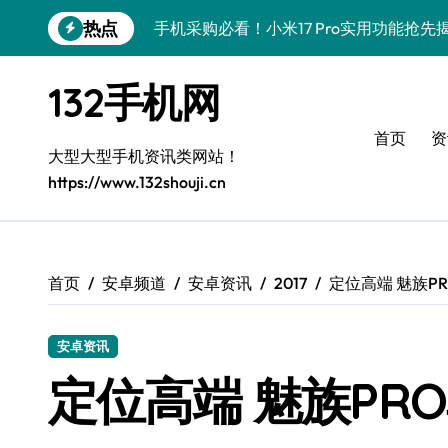
跳
热点
手机采购必看！小米17 Pro实用功能抢先
转
到
手机采购必看：三星Galaxy Z Fold7
内
132手机网
容
三星Galaxy S26采购指南：创新科技
首页
资
Galaxy S25 Ultra颜值爆表，定制主题潮
大型大型手机资讯类网站！
https://www.132shouji.cn
Galaxy S24+惊艳上市，手机美化新技能
Galaxy S26+颜值爆升秘诀大公开
Galaxy A56 5G登场，时尚旗舰新选择！
首页
安卓频道
安卓资讯
2017
定位高端 魅族P
三星Galaxy S26发布：个性美化技巧全解
安卓资讯
采购优选vivo S50 Pro mini，小巧机
定位高端 魅族PR