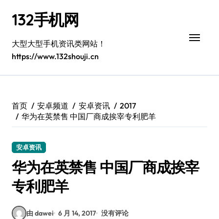
跳
132手机网
转
到
内
大型大型手机资讯类网站！
容
https://www.132shouji.cn
首页
安卓频道
安卓资讯
2017
华为在英禁售 中国厂商成挨宰专利肥羊
安卓资讯
华为在英禁售 中国厂商成挨宰
专利肥羊
由 dawei
6 月 14, 2017
没有评论