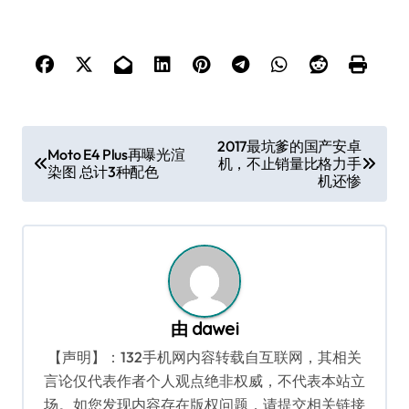
文
2017最坑爹的国产安卓
Moto E4 Plus再曝光渲
机，不止销量比格力手
章
染图 总计3种配色
机还惨
导
航
由
dawei
【声明】：132手机网内容转载自互联网，其相关
言论仅代表作者个人观点绝非权威，不代表本站立
场。如您发现内容存在版权问题，请提交相关链接