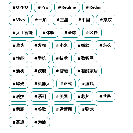
OPPO
Pro
Realme
Redmi
Vivo
一加
三星
中国
京东
人工智能
体验
全球
区块
华为
发布
小米
微软
怎么
性能
手机
技术
数智网
新机
旗舰
智能
智能家居
曝光
机器人
正式
游戏
科技
系列
美国
芯片
苹果
荣耀
谷歌
运营商
骁龙
高通
魅族