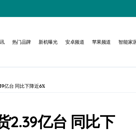
析
讯
热门品牌
新机曝光
安卓频道
苹果频道
智能家
峰
启航
39亿台 同比下降近6%
点！
翻天！
2.39亿台 同比下