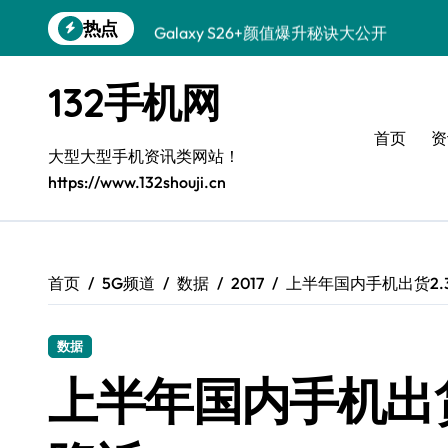
跳
热点
Galaxy S26+颜值爆升秘诀大公开
转
到
Galaxy A56 5G登场，时尚旗舰新选择！
内
132手机网
容
三星Galaxy S26发布：个性美化技巧全解
首页
资
Galaxy S25美颜秘籍：个性定制炫酷玩法
大型大型手机资讯类网站！
https://www.132shouji.cn
Galaxy C55 5G登场，演绎三星美学新巅
Galaxy C55 5G焕新秘籍：潮流定制随心
Galaxy Z Flip6：折叠新潮，魅力无限
首页
5G频道
数据
2017
上半年国内手机出货2.
Galaxy S25+闪亮登场，这样打扮秒变焦
数据
Galaxy S25 Ultra颜值爆表，定制主题潮
上半年国内手机出货