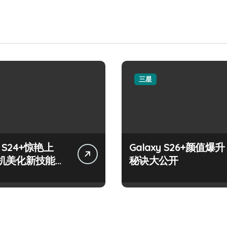
三星
y S24+惊艳上
Galaxy S26+颜值爆升
机美化新技能掌
秘诀大公开