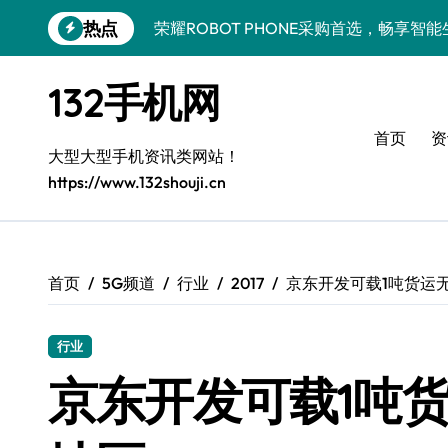
跳
热点
荣耀ROBOT PHONE采购首选，畅享智
转
到
华为nova 15 Ultra新功能解锁，手机
内
132手机网
容
三星Galaxy Z Fold7来袭，创新科技
首页
资
iPhone 17e采购指南：性能配置大升级
大型大型手机资讯类网站！
https://www.132shouji.cn
手机采购必看：小米17最新动态与超实用
荣耀WIN RT采购指南：一机掌控，速览
手机采购必看！三星Galaxy Z Fold7折
首页
5G频道
行业
2017
京东开发可载1吨货运
荣耀WIN RT资讯速递，手机采购新选择
行业
vivo S50采购指南：揭秘新机亮点，掌
京东开发可载1吨货
手机采购必看！REDMI K90亮点配置全