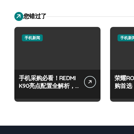
您错过了
手机新闻
手机新
手机采购必看！REDMI
荣耀RO
K90亮点配置全解析，
购首选
一文览尽！
一手资