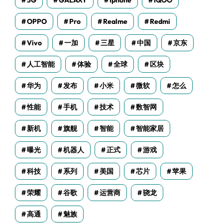
5G
GALAXY
Iphone
IQOO
OPPO
Pro
Realme
Redmi
Vivo
一加
三星
中国
京东
人工智能
体验
全球
区块
华为
发布
小米
微软
怎么
性能
手机
技术
数智网
新机
旗舰
智能
智能家居
曝光
机器人
正式
游戏
科技
系列
美国
芯片
苹果
荣耀
谷歌
运营商
骁龙
高通
魅族