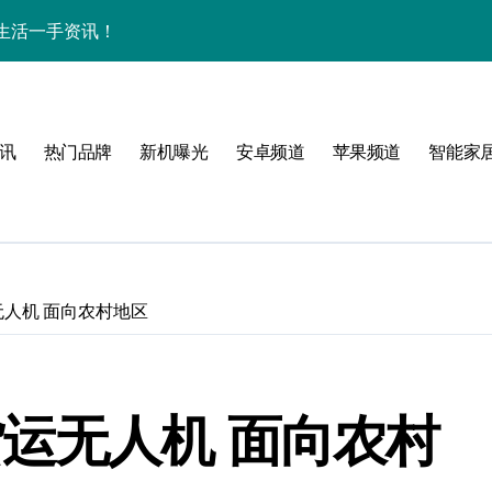
能生活一手资讯！
采购正享超值优惠！
助力手机采购新选择！
讯
热门品牌
新机曝光
安卓频道
苹果频道
智能家
，速览最新资讯！
功能速递！
实用资讯新体验！
叠屏新进化
无人机 面向农村地区
，一手资讯握掌中！
握实用技巧！
运无人机 面向农村
解析，一文览尽！