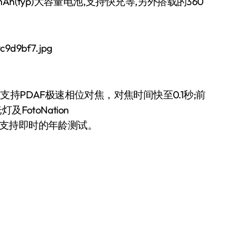
mAh(typ)大容量电池,支持快充等,另外搭载的360
，支持PDAF极速相位对焦，对焦时间快至0.1秒;前
otoNation
式还支持即时的年龄测试。