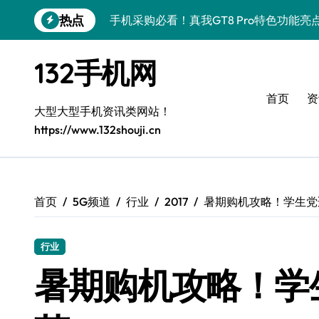
跳
热点
手机采购必看！真我GT8 Pro特色功能亮
转
到
手机采购新选择：vivo S50 Pro mini
内
132手机网
容
OPPO Find X9 Pro采购指南：亮点解
首页
资
荣耀500 Pro MOLLY来袭！最新资讯
大型大型手机资讯类网站！
https://www.132shouji.cn
手机采购必看！REDMI K90亮点配置全
荣耀ROBOT PHONE采购首选，畅享智
华为nova 15 Ultra新功能解锁，手机
首页
5G频道
行业
2017
暑期购机攻略！学生党
三星Galaxy Z Fold7来袭，创新科技
行业
iPhone 17e采购指南：性能配置大升级
暑期购机攻略！学
荣耀WIN资讯一手掌控，手机管家助你快