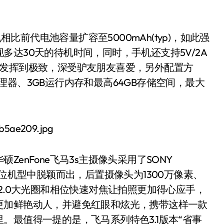
相比前代电池容量扩容至5000mAh(typ)，如此强
达30天的待机时间，同时，手机还支持5V/2A
率发挥到极致，深受驴友朋友喜爱，另外配置方
位处理器、3GB运行内存和最高64GB存储空间，最大
enFone飞马3s主摄像头采用了SONY
价位机型中脱颖而出，后置摄像头为1300万像素、
2.0大光圈和相位快速对焦让拍照更加得心应手，
更加鲜艳动人，并避免红眼和炫光，携带这样一款
。最值得一提的是，飞马系列特色3.1版本“省事