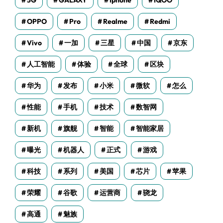
5G
GALAXY
Iphone
IQOO
OPPO
Pro
Realme
Redmi
Vivo
一加
三星
中国
京东
人工智能
体验
全球
区块
华为
发布
小米
微软
怎么
性能
手机
技术
数智网
新机
旗舰
智能
智能家居
曝光
机器人
正式
游戏
科技
系列
美国
芯片
苹果
荣耀
谷歌
运营商
骁龙
高通
魅族