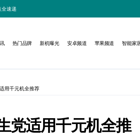
点全速递
小屏旗舰亮点抢先看
析+实用技巧一网打尽
讯
热门品牌
新机曝光
安卓频道
苹果频道
智能家
与玩机技巧大揭秘
解析，一文览尽！
能生活一手资讯！
采购正享超值优惠！
适用千元机全推荐
助力手机采购新选择！
，速览最新资讯！
生党适用千元机全推
人一步！