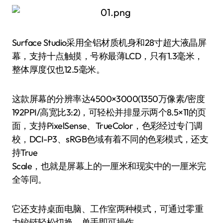
Surface Studio采用全铝材质机身和28寸超大液晶屏
幕，支持十点触摸，号称最薄LCD，只有1.3毫米，
整体厚度仅也12.5毫米。
这款屏幕的分辨率达4500×3000(1350万像素/密度
192PPI/高宽比3:2)，可轻松并排显示两个8.5×11的页
面，支持PixelSense、TrueColor，色彩经过专门调
校，DCI-P3、sRGB色域有着不同的色彩模式，还支
持True
Scale，也就是屏幕上的一厘米和现实中的一厘米完
全等同。
它还支持桌面电脑、工作室两种模式，可通过零重
力铰链轻松切换，单手即可操作。