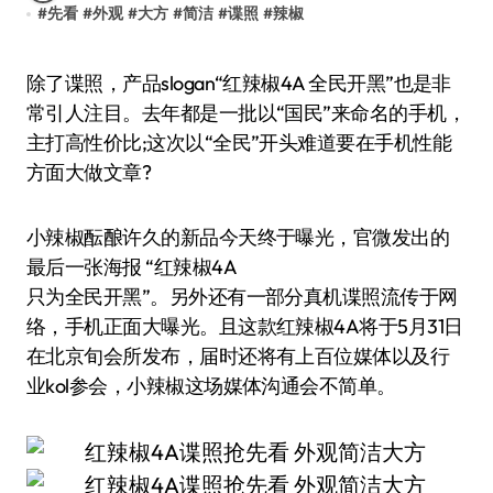
#
先看
#
外观
#
大方
#
简洁
#
谍照
#
辣椒
除了谍照，产品slogan“红辣椒4A 全民开黑”也是非
常引人注目。去年都是一批以“国民”来命名的手机，
主打高性价比;这次以“全民”开头难道要在手机性能
方面大做文章?
小辣椒酝酿许久的新品今天终于曝光，官微发出的
最后一张海报 “红辣椒4A
只为全民开黑”。另外还有一部分真机谍照流传于网
络，手机正面大曝光。且这款红辣椒4A将于5月31日
在北京旬会所发布，届时还将有上百位媒体以及行
业kol参会，小辣椒这场媒体沟通会不简单。