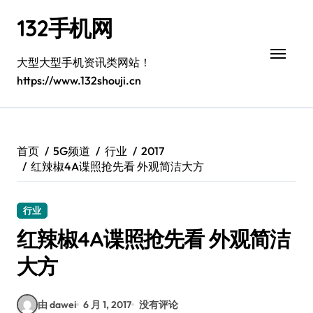
跳
132手机网
转
到
内
大型大型手机资讯类网站！
容
https://www.132shouji.cn
首页
5G频道
行业
2017
红辣椒4A谍照抢先看 外观简洁大方
行业
红辣椒4A谍照抢先看 外观简洁
大方
由 dawei
6 月 1, 2017
没有评论