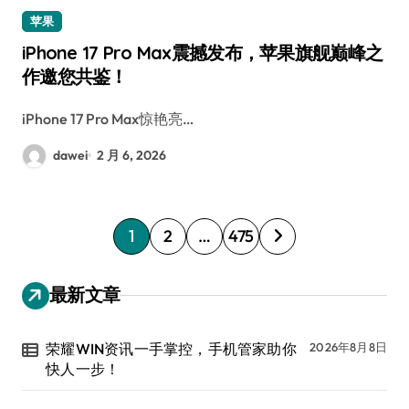
苹果
iPhone 17 Pro Max震撼发布，苹果旗舰巅峰之
作邀您共鉴！
iPhone 17 Pro Max惊艳亮…
dawei
2 月 6, 2026
文
1
2
…
475
章
分
最新文章
页
荣耀WIN资讯一手掌控，手机管家助你
2026年8月8日
快人一步！