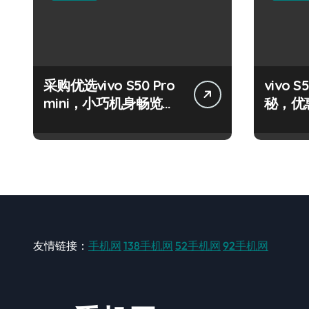
采购优选vivo S50 Pro
vivo
mini，小巧机身畅览海
秘，优
量资讯
就选它
友情链接：
手机网
138手机网
52手机网
92手机网