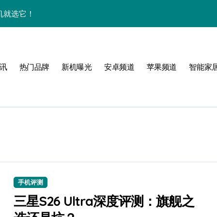
玩机就选它！
揭秘
新亮点，手机管家抢先揭秘！
讯
热门品牌
新机曝光
安卓频道
苹果频道
智能家
亮点，速来抢先一览！
翻天！
掌握！
析
手机评测
身畅览海量资讯
三星S26 Ultra深度评测：旗舰之