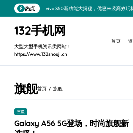
跳
热点
vivo S50新功能大揭秘，优惠来袭高效
转
到
手机采购必看！小米17 Pro实用功能抢先
内
132手机网
容
手机采购必看：三星Galaxy Z Fold7
首页
资
三星Galaxy S26采购指南：创新科技
大型大型手机资讯类网站！
https://www.132shouji.cn
Galaxy S25 Ultra颜值爆表，定制主题潮
Galaxy S24+惊艳上市，手机美化新技能
Galaxy S26+颜值爆升秘诀大公开
旗舰
首页
旗舰
Galaxy A56 5G登场，时尚旗舰新选择！
三星Galaxy S26发布：个性美化技巧全解
三星
采购优选vivo S50 Pro mini，小巧机
Galaxy A56 5G登场，时尚旗舰新