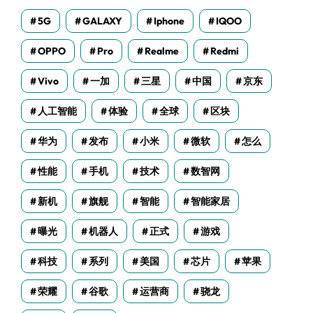
5G
GALAXY
Iphone
IQOO
OPPO
Pro
Realme
Redmi
Vivo
一加
三星
中国
京东
人工智能
体验
全球
区块
华为
发布
小米
微软
怎么
性能
手机
技术
数智网
新机
旗舰
智能
智能家居
曝光
机器人
正式
游戏
科技
系列
美国
芯片
苹果
荣耀
谷歌
运营商
骁龙