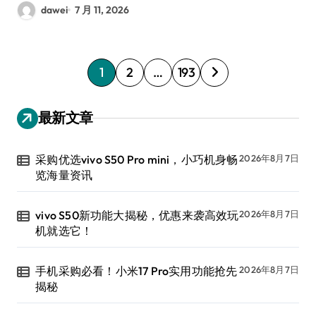
dawei
7 月 11, 2026
文
1
2
…
193
章
分
最新文章
页
采购优选vivo S50 Pro mini，小巧机身畅
2026年8月7日
览海量资讯
vivo S50新功能大揭秘，优惠来袭高效玩
2026年8月7日
机就选它！
手机采购必看！小米17 Pro实用功能抢先
2026年8月7日
揭秘