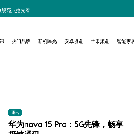
小屏旗舰亮点抢先看
析+实用技巧一网打尽
与玩机技巧大揭秘
讯
热门品牌
新机曝光
安卓频道
苹果频道
智能家
解析，一文览尽！
能生活一手资讯！
采购正享超值优惠！
助力手机采购新选择！
，速览最新资讯！
人一步！
通讯
华为nova 15 Pro：5G先锋，畅享