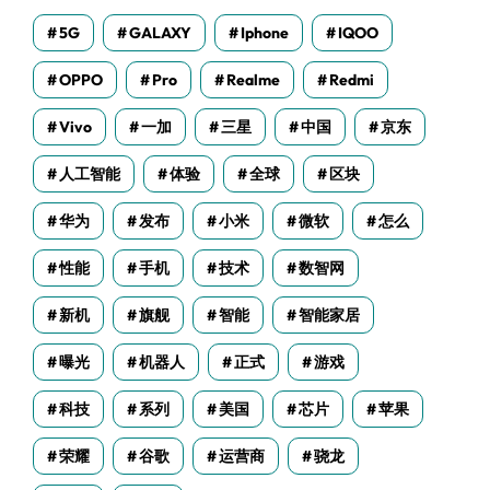
5G
GALAXY
Iphone
IQOO
OPPO
Pro
Realme
Redmi
Vivo
一加
三星
中国
京东
人工智能
体验
全球
区块
华为
发布
小米
微软
怎么
性能
手机
技术
数智网
新机
旗舰
智能
智能家居
曝光
机器人
正式
游戏
科技
系列
美国
芯片
苹果
荣耀
谷歌
运营商
骁龙