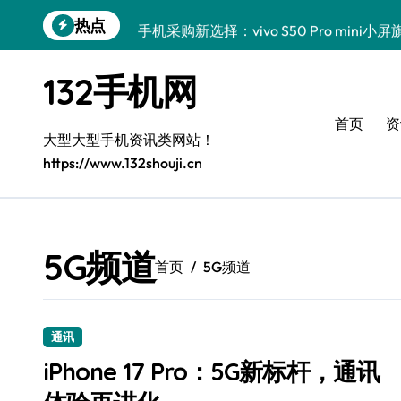
跳
热点
手机采购新选择：vivo S50 Pro mini
转
到
OPPO Find X9 Pro采购指南：亮点解
内
132手机网
容
荣耀500 Pro MOLLY来袭！最新资讯
首页
资
手机采购必看！REDMI K90亮点配置全
大型大型手机资讯类网站！
https://www.132shouji.cn
荣耀ROBOT PHONE采购首选，畅享智
华为nova 15 Ultra新功能解锁，手机
三星Galaxy Z Fold7来袭，创新科技
5G频道
首页
5G频道
iPhone 17e采购指南：性能配置大升级
荣耀WIN资讯一手掌控，手机管家助你快
通讯
iPhone 17 Pro：5G新标杆，通讯